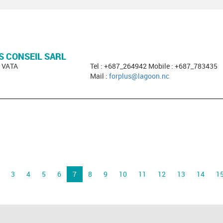
S CONSEIL SARL
E VATA
Tel : +687_264942 Mobile : +687_783435
Mail :
forplus@lagoon.nc
3
4
5
6
7
8
9
10
11
12
13
14
1