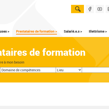
uses >
Prestataires de formation >
Salarié.e.s >
Illettrisme >
ataires de formation
dre à mon besoin