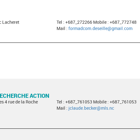
c Lacheret
Tel : +687_272266 Mobile : +687_772748
Mail :
formadcom.deseille@gmail.com
RECHERCHE ACTION
es 4 rue de la Roche
Tel : +687_761053 Mobile : +687_761053
Mail :
jclaude.becker@mls.nc