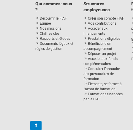
Qui sommes-nous
Structures
?
employeuses
Découvrir le FIAF
Créer son compte FIAF
Equipe
Vos contributions
Nos missions
Accéder aux
p
Chiffres clés
financements
Rapports et études
Prestations éligibles
Documents légaux et
Bénéficier d’un
règles de gestion
accompagnement
Déposer un projet
Accéder aux fonds
complémentaires
Consulter l’annuaire
des prestataires de
formation
Eléments, se former à
l’achat de formation
Formations financées
par le FIAF