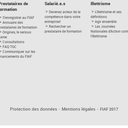
Prestataires de
Salarié.e.s
Illettrisme
formation
Devenez acteur de la
L’illettrisme et ses
compétence dans votre
définitions
S'enregistrer au FIAF
entreprise!
Agir ensemble
Annuaire des
Rechercher un
Les Journées
restataires de formation
prestataire de formation
Nationales d’Action con
Origines, le serious
l’Illettrisme
game
Consultations
FAQ TGC
Communiquer sur les
financements du FIAF
Protection des données
-
Mentions légales
-
FIAF 2017