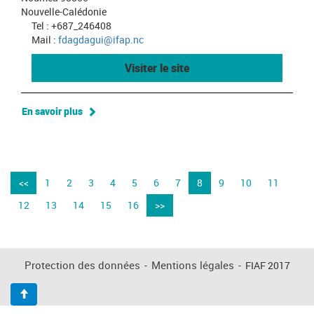
Nouvelle-Calédonie
Tel : +687_246408
Mail :
fdagdagui@ifap.nc
Visiter le site
En savoir plus
<<
1
2
3
4
5
6
7
8
9
10
11
12
13
14
15
16
>>
Protection des données
-
Mentions légales
-
FIAF 2017