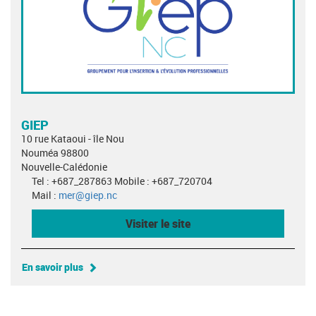
GIEP
10 rue Kataoui - île Nou
Nouméa 98800
Nouvelle-Calédonie
Tel : +687_287863 Mobile : +687_720704
Mail :
mer@giep.nc
Visiter le site
En savoir plus