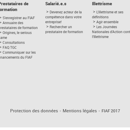
Prestataires de
Salarié.e.s
Illettrisme
formation
Devenez acteur de la
L’illettrisme et ses
compétence dans votre
définitions
S'enregistrer au FIAF
entreprise!
Agir ensemble
Annuaire des
Rechercher un
Les Journées
restataires de formation
prestataire de formation
Nationales d’Action con
Origines, le serious
l’Illettrisme
game
Consultations
FAQ TGC
Communiquer sur les
financements du FIAF
Protection des données
-
Mentions légales
-
FIAF 2017