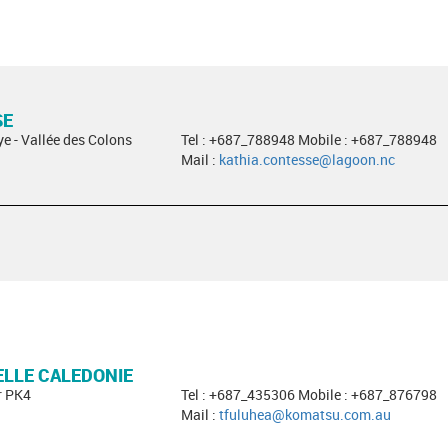
SE
ye - Vallée des Colons
Tel : +687_788948 Mobile : +687_788948
Mail :
kathia.contesse@lagoon.nc
LLE CALEDONIE
r PK4
Tel : +687_435306 Mobile : +687_876798
Mail :
tfuluhea@komatsu.com.au