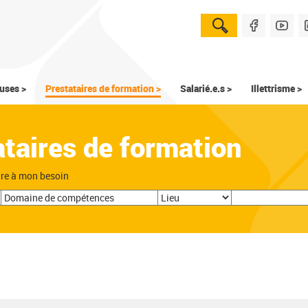
uses >
Prestataires de formation >
Salarié.e.s >
Illettrisme >
ataires de formation
dre à mon besoin