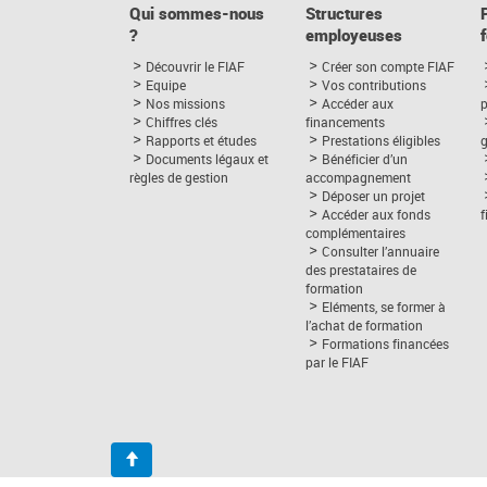
Qui sommes-nous
Structures
?
employeuses
Découvrir le FIAF
Créer son compte FIAF
Equipe
Vos contributions
Nos missions
Accéder aux
p
Chiffres clés
financements
Rapports et études
Prestations éligibles
Documents légaux et
Bénéficier d’un
règles de gestion
accompagnement
Déposer un projet
Accéder aux fonds
complémentaires
Consulter l’annuaire
des prestataires de
formation
Eléments, se former à
l’achat de formation
Formations financées
par le FIAF