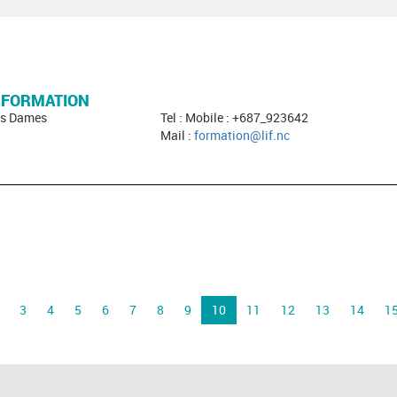
A FORMATION
des Dames
Tel : Mobile : +687_923642
Mail :
formation@lif.nc
3
4
5
6
7
8
9
10
11
12
13
14
1