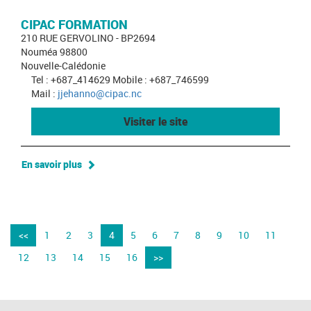
CIPAC FORMATION
210 RUE GERVOLINO - BP2694
Nouméa 98800
Nouvelle-Calédonie
Tel : +687_414629 Mobile : +687_746599
Mail :
jjehanno@cipac.nc
Visiter le site
En savoir plus
<<
1
2
3
4
5
6
7
8
9
10
11
12
13
14
15
16
>>