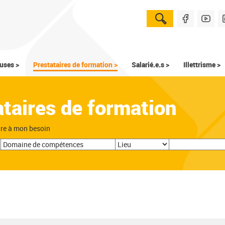
uses >
Prestataires de formation >
Salarié.e.s >
Illettrisme >
ataires de formation
dre à mon besoin