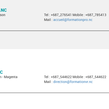
.NC
sson
Tel : +687_276541 Mobile : +687_785413
Mail :
accueil@formationpro.nc
NC
in - Magenta
Tel : +687_544622 Mobile : +687_544622
Mail :
direction@formationvr.nc