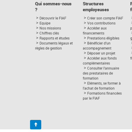
Qui sommes-nous
Structures
?
employeuses
Découvrir le FIAF
Créer son compte FIAF
Equipe
Vos contributions
Nos missions
Accéder aux
p
Chiffres clés
financements
Rapports et études
Prestations éligibles
Documents légaux et
Bénéficier d’un
règles de gestion
accompagnement
Déposer un projet
Accéder aux fonds
complémentaires
Consulter l’annuaire
des prestataires de
formation
Eléments, se former à
l’achat de formation
Formations financées
par le FIAF