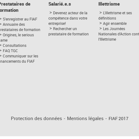
Prestataires de
Salarié.e.s
Illettrisme
formation
Devenez acteur de la
L’illettrisme et ses
compétence dans votre
définitions
S'enregistrer au FIAF
entreprise!
Agir ensemble
Annuaire des
Rechercher un
Les Journées
restataires de formation
prestataire de formation
Nationales d’Action con
Origines, le serious
l’Illettrisme
game
Consultations
FAQ TGC
Communiquer sur les
financements du FIAF
Protection des données
-
Mentions légales
-
FIAF 2017