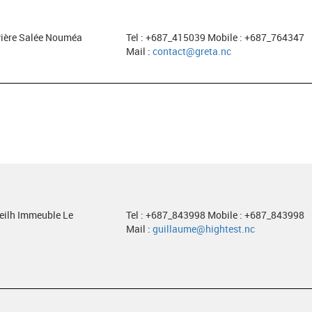
ivière Salée Nouméa
Tel : +687_415039 Mobile : +687_764347
Mail :
contact@greta.nc
neilh Immeuble Le
Tel : +687_843998 Mobile : +687_843998
Mail :
guillaume@hightest.nc