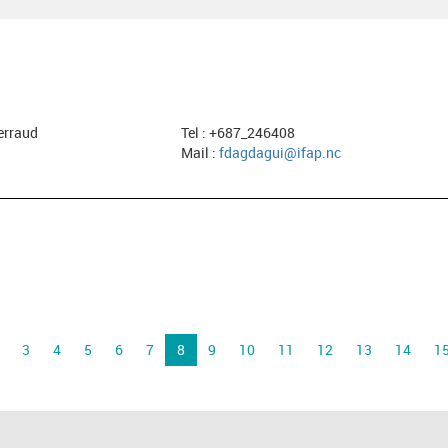
erraud
Tel : +687_246408
Mail :
fdagdagui@ifap.nc
3
4
5
6
7
8
9
10
11
12
13
14
1