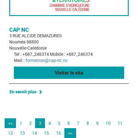
CAP NC
3 RUE ALCIDE DEMAZURES
Nouméa 98800
Nouvelle-Calédonie
Tel : +687_246374 Mobile : +687_246374
Mail :
formation@cap-nc.nc
Visiter le site
En savoir plus
<<
1
2
3
4
5
6
7
8
9
10
11
12
13
14
15
16
>>