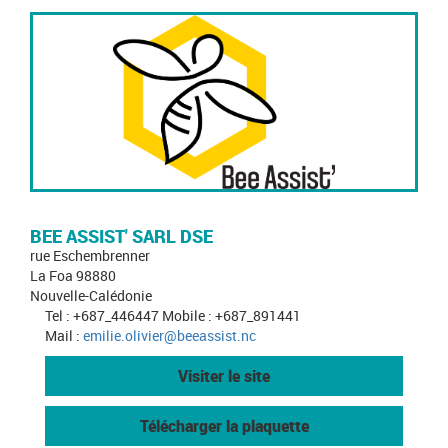
BEE ASSIST' SARL DSE
rue Eschembrenner
La Foa 98880
Nouvelle-Calédonie
Tel : +687_446447 Mobile : +687_891441
Mail :
emilie.olivier@beeassist.nc
Visiter le site
Télécharger la plaquette