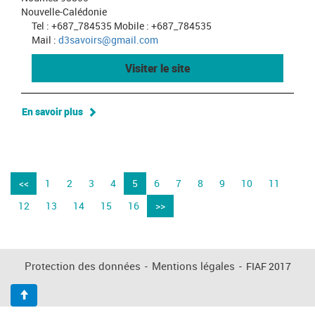
Nouvelle-Calédonie
Tel : +687_784535 Mobile : +687_784535
Mail :
d3savoirs@gmail.com
Visiter le site
En savoir plus
<<
1
2
3
4
5
6
7
8
9
10
11
12
13
14
15
16
>>
Protection des données
-
Mentions légales
-
FIAF 2017