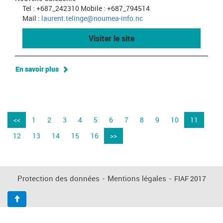
Tel : +687_242310 Mobile : +687_794514
Mail :
laurent.telinge@noumea-info.nc
Visiter le site
En savoir plus
<<
1
2
3
4
5
6
7
8
9
10
11
12
13
14
15
16
>>
Protection des données
-
Mentions légales
-
FIAF 2017