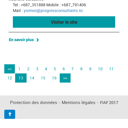
Tel : +687_351888 Mobile : +687_791406
Mail :
ysimon@progressconsultants.nc
Visiter le site
En savoir plus
<<
1
2
3
4
5
6
7
8
9
10
11
12
13
14
15
16
>>
Protection des données
-
Mentions légales
-
FIAF 2017