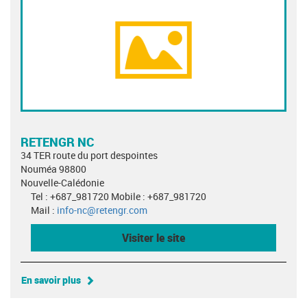
RETENGR NC
34 TER route du port despointes
Nouméa 98800
Nouvelle-Calédonie
Tel : +687_981720 Mobile : +687_981720
Mail :
info-nc@retengr.com
Visiter le site
En savoir plus