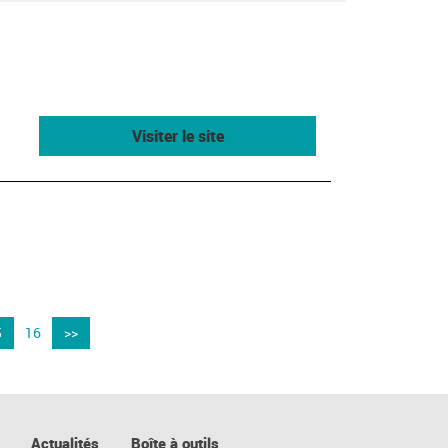
Visiter le site
5
16
>>
Actualités
Boîte à outils