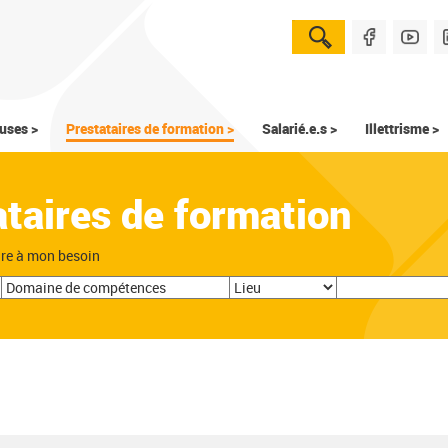
uses >
Prestataires de formation >
Salarié.e.s >
Illettrisme >
ataires de formation
dre à mon besoin