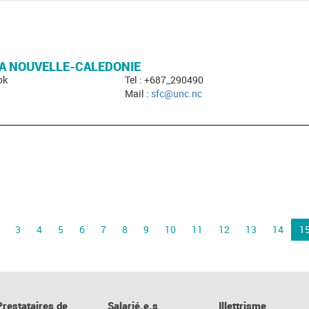
LA NOUVELLE-CALEDONIE
ok
Tel : +687_290490
Mail :
sfc@unc.nc
3
4
5
6
7
8
9
10
11
12
13
14
1
Prestataires de
Salarié.e.s
Illettrisme