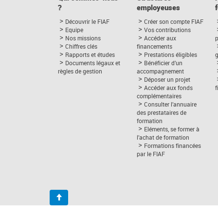
?
employeuses
Découvrir le FIAF
Créer son compte FIAF
Equipe
Vos contributions
Nos missions
Accéder aux
p
Chiffres clés
financements
Rapports et études
Prestations éligibles
Documents légaux et
Bénéficier d’un
règles de gestion
accompagnement
Déposer un projet
Accéder aux fonds
complémentaires
Consulter l’annuaire
des prestataires de
formation
Eléments, se former à
l’achat de formation
Formations financées
par le FIAF