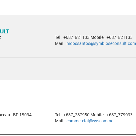
ULT
C
Tel : +687_521133 Mobile : +687_521133
Mail :
mdossantos@symbioseconsult.com
nceau - BP 15034
Tel : +687_287950 Mobile : +687_779993
Mail :
commercial@syscom.nc