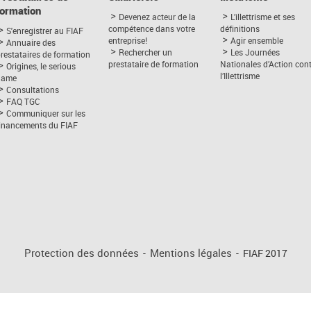
formation
Devenez acteur de la
L’illettrisme et ses
compétence dans votre
définitions
S'enregistrer au FIAF
entreprise!
Agir ensemble
Annuaire des
Rechercher un
Les Journées
restataires de formation
prestataire de formation
Nationales d’Action con
Origines, le serious
l’Illettrisme
game
Consultations
FAQ TGC
Communiquer sur les
financements du FIAF
Protection des données
-
Mentions légales
-
FIAF 2017