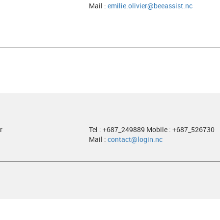
Mail :
emilie.olivier@beeassist.nc
r
Tel : +687_249889 Mobile : +687_526730
Mail :
contact@login.nc