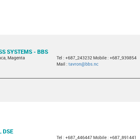
SS SYSTEMS - BBS
nca, Magenta
Tel : +687_243232 Mobile : +687_939854
Mail :
tavron@bbs.nc
L DSE
Tel : +687_446447 Mobile : +687_891441