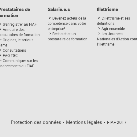
Prestataires de
Salarié.e.s
Illettrisme
formation
Devenez acteur de la
L’illettrisme et ses
compétence dans votre
définitions
S'enregistrer au FIAF
entreprise!
Agir ensemble
Annuaire des
Rechercher un
Les Journées
restataires de formation
prestataire de formation
Nationales d’Action con
Origines, le serious
l’Illettrisme
game
Consultations
FAQ TGC
Communiquer sur les
financements du FIAF
Protection des données
-
Mentions légales
-
FIAF 2017