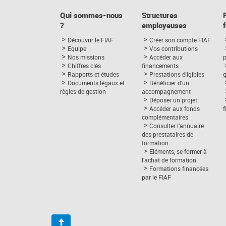
Qui sommes-nous
Structures
?
employeuses
Découvrir le FIAF
Créer son compte FIAF
Equipe
Vos contributions
Nos missions
Accéder aux
p
Chiffres clés
financements
Rapports et études
Prestations éligibles
Documents légaux et
Bénéficier d’un
règles de gestion
accompagnement
Déposer un projet
Accéder aux fonds
complémentaires
Consulter l’annuaire
des prestataires de
formation
Eléments, se former à
l’achat de formation
Formations financées
par le FIAF