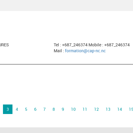
URES
Tel : +687_246374 Mobile : +687_246374
Mail :
formation@cap-nc.nc
3
4
5
6
7
8
9
10
11
12
13
14
1