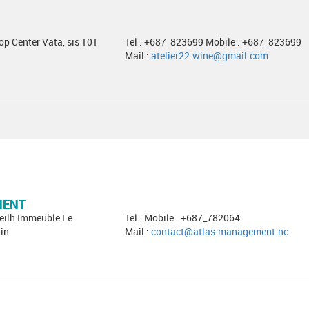
hop Center Vata, sis 101
Tel : +687_823699 Mobile : +687_823699
Mail :
atelier22.wine@gmail.com
MENT
neilh Immeuble Le
Tel : Mobile : +687_782064
in
Mail :
contact@atlas-management.nc