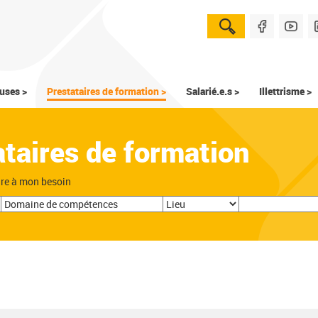
uses >
Prestataires de formation >
Salarié.e.s >
Illettrisme >
ataires de formation
dre à mon besoin