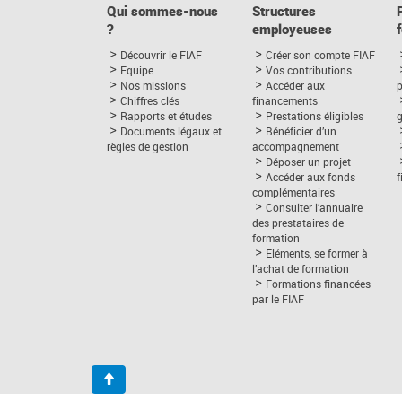
Qui sommes-nous
Structures
?
employeuses
Découvrir le FIAF
Créer son compte FIAF
Equipe
Vos contributions
Nos missions
Accéder aux
p
Chiffres clés
financements
Rapports et études
Prestations éligibles
Documents légaux et
Bénéficier d’un
règles de gestion
accompagnement
Déposer un projet
Accéder aux fonds
complémentaires
Consulter l’annuaire
des prestataires de
formation
Eléments, se former à
l’achat de formation
Formations financées
par le FIAF