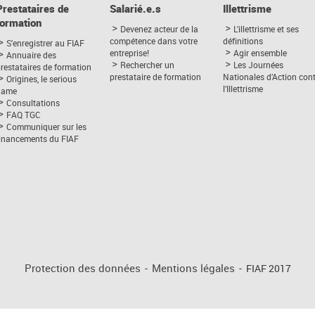
Prestataires de
Salarié.e.s
Illettrisme
formation
Devenez acteur de la
L’illettrisme et ses
compétence dans votre
définitions
S'enregistrer au FIAF
entreprise!
Agir ensemble
Annuaire des
Rechercher un
Les Journées
restataires de formation
prestataire de formation
Nationales d’Action con
Origines, le serious
l’Illettrisme
game
Consultations
FAQ TGC
Communiquer sur les
financements du FIAF
Protection des données
-
Mentions légales
-
FIAF 2017