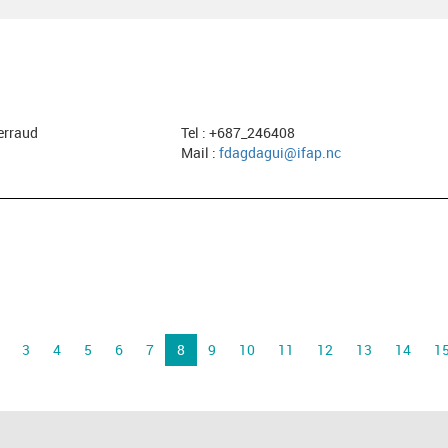
erraud
Tel : +687_246408
Mail :
fdagdagui@ifap.nc
3
4
5
6
7
8
9
10
11
12
13
14
1