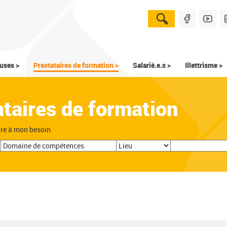
uses >
Prestataires de formation >
Salarié.e.s >
Illettrisme >
ataires de formation
dre à mon besoin