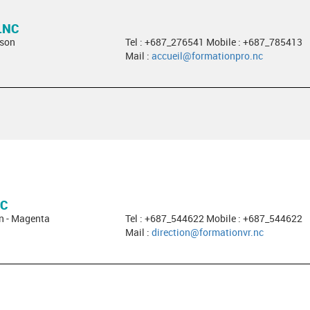
.NC
sson
Tel : +687_276541 Mobile : +687_785413
Mail :
accueil@formationpro.nc
NC
in - Magenta
Tel : +687_544622 Mobile : +687_544622
Mail :
direction@formationvr.nc