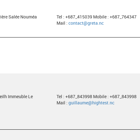
ivière Salée Nouméa
Tel : +687_415039 Mobile : +687_764347
Mail :
contact@greta.nc
neilh Immeuble Le
Tel : +687_843998 Mobile : +687_843998
Mail :
guillaume@hightest.nc