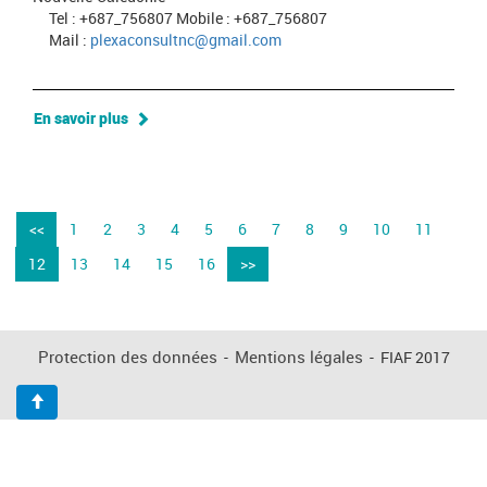
Tel : +687_756807 Mobile : +687_756807
Mail :
plexaconsultnc@gmail.com
En savoir plus
<<
1
2
3
4
5
6
7
8
9
10
11
12
13
14
15
16
>>
Protection des données
-
Mentions légales
-
FIAF 2017