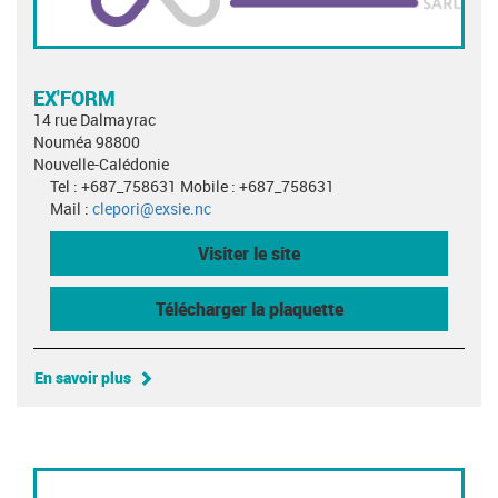
EX'FORM
14 rue Dalmayrac
Nouméa 98800
Nouvelle-Calédonie
Tel : +687_758631 Mobile : +687_758631
Mail :
clepori@exsie.nc
Visiter le site
Télécharger la plaquette
En savoir plus