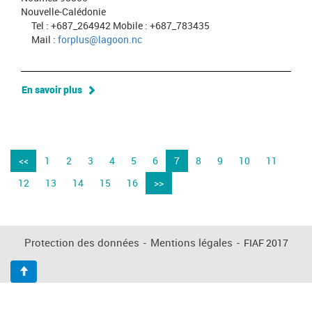
Nouvelle-Calédonie
Tel : +687_264942 Mobile : +687_783435
Mail :
forplus@lagoon.nc
En savoir plus
<<
1
2
3
4
5
6
7
8
9
10
11
12
13
14
15
16
>>
Protection des données
-
Mentions légales
-
FIAF 2017