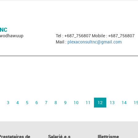
 NC
 Pwodhawuup
Tel : +687_756807 Mobile : +687_756807
Mail :
plexaconsultnc@gmail.com
3
4
5
6
7
8
9
10
11
12
13
14
1
Prestataires de
Salarié.e.s
Illettrisme