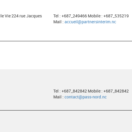
le Vie 224 rue Jacques
Tel : +687_249466 Mobile : +687_535219
Mail :
accueil@partnersinterim.nc
Tel : +687_842842 Mobile : +687_842842
Mail :
contact@pass-nord.nc