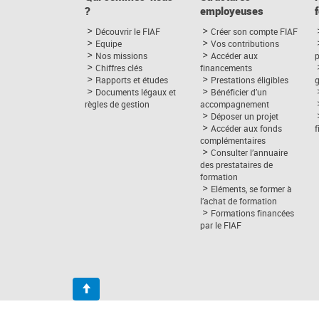
?
employeuses
Découvrir le FIAF
Créer son compte FIAF
Equipe
Vos contributions
Nos missions
Accéder aux
p
Chiffres clés
financements
Rapports et études
Prestations éligibles
Documents légaux et
Bénéficier d’un
règles de gestion
accompagnement
Déposer un projet
Accéder aux fonds
complémentaires
Consulter l’annuaire
des prestataires de
formation
Eléments, se former à
l’achat de formation
Formations financées
par le FIAF