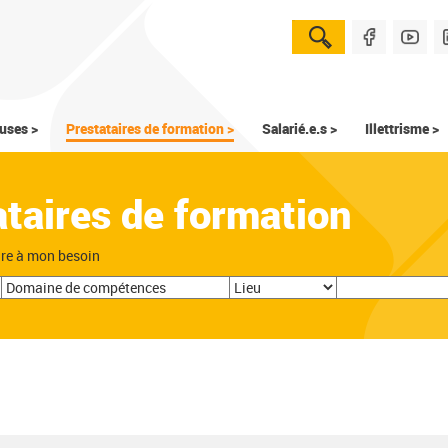
uses >
Prestataires de formation >
Salarié.e.s >
Illettrisme >
ataires de formation
dre à mon besoin