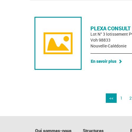
PLEXA CONSULT
Lot N° 3 lotissement
Voh 98833
Nouvelle-Calédonie
En savoir plus
<<
1
2
Qui sommes-nous
Structures