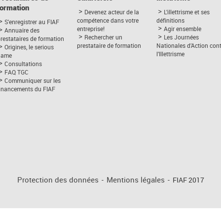
formation
Devenez acteur de la
L’illettrisme et ses
compétence dans votre
définitions
S'enregistrer au FIAF
entreprise!
Agir ensemble
Annuaire des
Rechercher un
Les Journées
restataires de formation
prestataire de formation
Nationales d’Action con
Origines, le serious
l’Illettrisme
game
Consultations
FAQ TGC
Communiquer sur les
financements du FIAF
Protection des données
-
Mentions légales
-
FIAF 2017