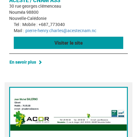
ACESTE / CNAM ASS
30 rue georges clémenceau
Nouméa 98800
Nouvelle-Calédonie
Tel : Mobile : +687_773040
Mail :
pierre-henry.charles@acestecnam.nc
Visiter le site
En savoir plus