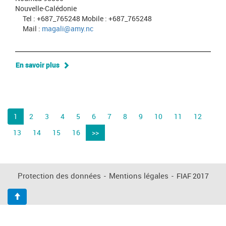
Nouvelle-Calédonie
Tel : +687_765248 Mobile : +687_765248
Mail :
magali@amy.nc
En savoir plus
1
2
3
4
5
6
7
8
9
10
11
12
13
14
15
16
>>
Protection des données
-
Mentions légales
-
FIAF 2017