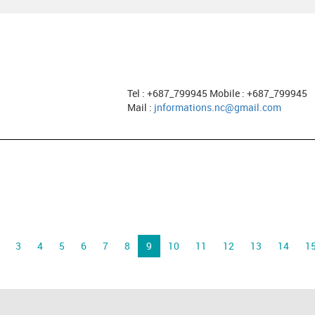
Tel : +687_799945 Mobile : +687_799945
Mail :
jnformations.nc@gmail.com
3
4
5
6
7
8
9
10
11
12
13
14
1