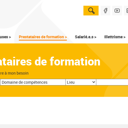
uses >
Prestataires de formation >
Salarié.e.s >
Illettrisme >
ataires de formation
dre à mon besoin