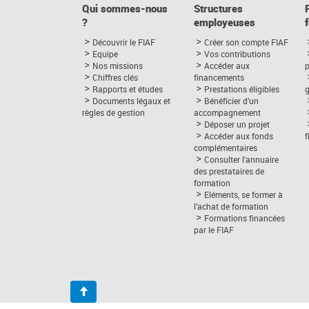
Qui sommes-nous
Structures
?
employeuses
Découvrir le FIAF
Créer son compte FIAF
Equipe
Vos contributions
Nos missions
Accéder aux
p
Chiffres clés
financements
Rapports et études
Prestations éligibles
Documents légaux et
Bénéficier d’un
règles de gestion
accompagnement
Déposer un projet
Accéder aux fonds
complémentaires
Consulter l’annuaire
des prestataires de
formation
Eléments, se former à
l’achat de formation
Formations financées
par le FIAF