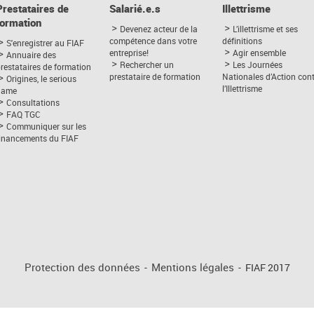
Prestataires de
Salarié.e.s
Illettrisme
formation
Devenez acteur de la
L’illettrisme et ses
compétence dans votre
définitions
S'enregistrer au FIAF
entreprise!
Agir ensemble
Annuaire des
Rechercher un
Les Journées
restataires de formation
prestataire de formation
Nationales d’Action con
Origines, le serious
l’Illettrisme
game
Consultations
FAQ TGC
Communiquer sur les
financements du FIAF
Protection des données
-
Mentions légales
-
FIAF 2017