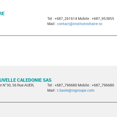
RE
Tel : +687_261614 Mobile : +687_953855
Mail :
contact@institutvoltaire.nc
OUVELLE CALEDONIE SAS
t N°30, 56 Rue AUER,
Tel : +687_796680 Mobile : +687_796680
Mail :
t.basle@isgroupe.com