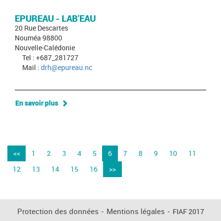
EPUREAU - LAB'EAU
20 Rue Descartes
Nouméa 98800
Nouvelle-Calédonie
Tel : +687_281727
Mail :
drh@epureau.nc
En savoir plus
<<
1
2
3
4
5
6
7
8
9
10
11
12
13
14
15
16
>>
Protection des données
-
Mentions légales
-
FIAF 2017