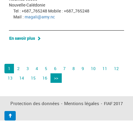
Nouvelle-Calédonie
Tel : +687_765248 Mobile : +687_765248
Mail :
magali@amy.nc
En savoir plus
1
2
3
4
5
6
7
8
9
10
11
12
13
14
15
16
>>
Protection des données
-
Mentions légales
-
FIAF 2017