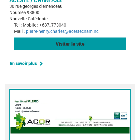
ACESTE / CNAM ASS
30 rue georges clémenceau
Nouméa 98800
Nouvelle-Calédonie
Tel : Mobile : +687_773040
Mail :
pierre-henry.charles@acestecnam.nc
Visiter le site
En savoir plus