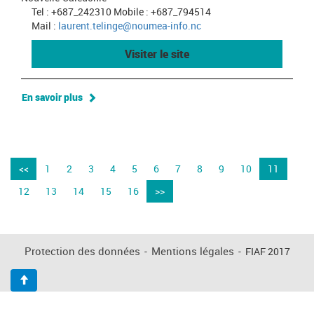
Tel : +687_242310 Mobile : +687_794514
Mail :
laurent.telinge@noumea-info.nc
Visiter le site
En savoir plus
<<
1
2
3
4
5
6
7
8
9
10
11
12
13
14
15
16
>>
Protection des données
-
Mentions légales
-
FIAF 2017