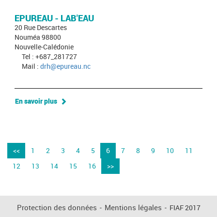
EPUREAU - LAB'EAU
20 Rue Descartes
Nouméa 98800
Nouvelle-Calédonie
Tel : +687_281727
Mail :
drh@epureau.nc
En savoir plus
<<
1
2
3
4
5
6
7
8
9
10
11
12
13
14
15
16
>>
Protection des données
-
Mentions légales
-
FIAF 2017