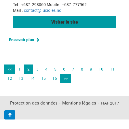
Tel : +687_298060 Mobile : +687_777962
Mail :
contact@lucioles.nc
Visiter le site
En savoir plus
<<
1
2
3
4
5
6
7
8
9
10
11
12
13
14
15
16
>>
Protection des données
-
Mentions légales
-
FIAF 2017