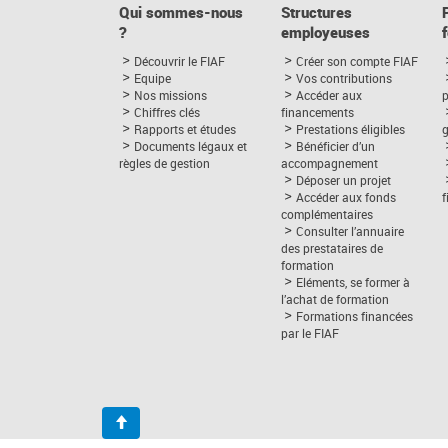
Qui sommes-nous
Structures
?
employeuses
Découvrir le FIAF
Créer son compte FIAF
Equipe
Vos contributions
Nos missions
Accéder aux
p
Chiffres clés
financements
Rapports et études
Prestations éligibles
Documents légaux et
Bénéficier d’un
règles de gestion
accompagnement
Déposer un projet
Accéder aux fonds
complémentaires
Consulter l’annuaire
des prestataires de
formation
Eléments, se former à
l’achat de formation
Formations financées
par le FIAF