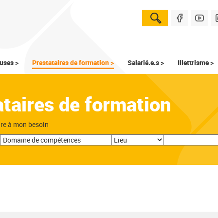
uses >
Prestataires de formation >
Salarié.e.s >
Illettrisme >
ataires de formation
dre à mon besoin