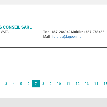
S CONSEIL SARL
E VATA
Tel : +687_264942 Mobile : +687_783435
Mail :
forplus@lagoon.nc
3
4
5
6
7
8
9
10
11
12
13
14
1