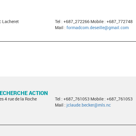
c Lacheret
Tel : +687_272266 Mobile : +687_772748
Mail :
formadcom.deseille@gmail.com
RECHERCHE ACTION
es 4 rue de la Roche
Tel : +687_761053 Mobile : +687_761053
Mail :
jclaude.becker@mls.nc