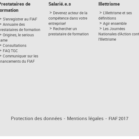
Prestataires de
Salarié.e.s
Illettrisme
formation
Devenez acteur de la
L’illettrisme et ses
compétence dans votre
définitions
S'enregistrer au FIAF
entreprise!
Agir ensemble
Annuaire des
Rechercher un
Les Journées
restataires de formation
prestataire de formation
Nationales d’Action con
Origines, le serious
l’Illettrisme
game
Consultations
FAQ TGC
Communiquer sur les
financements du FIAF
Protection des données
-
Mentions légales
-
FIAF 2017