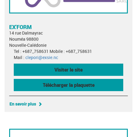
EX'FORM
14 rue Dalmayrac
Nouméa 98800
Nouvelle-Calédonie
Tel : +687_758631 Mobile : +687_758631
Mail :
clepori@exsie.nc
Visiter le site
Télécharger la plaquette
En savoir plus