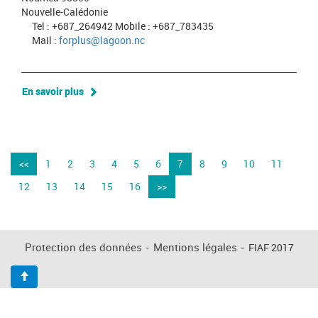
Nouvelle-Calédonie
Tel : +687_264942 Mobile : +687_783435
Mail :
forplus@lagoon.nc
En savoir plus
<<
1
2
3
4
5
6
7
8
9
10
11
12
13
14
15
16
>>
Protection des données
-
Mentions légales
-
FIAF 2017