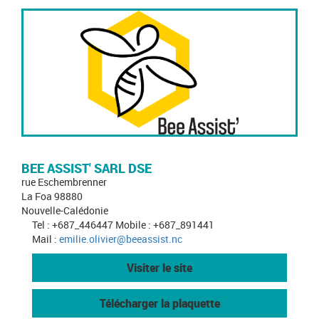
BEE ASSIST' SARL DSE
rue Eschembrenner
La Foa 98880
Nouvelle-Calédonie
Tel : +687_446447 Mobile : +687_891441
Mail :
emilie.olivier@beeassist.nc
Visiter le site
Télécharger la plaquette