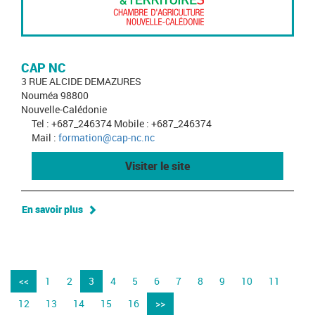
CAP NC
3 RUE ALCIDE DEMAZURES
Nouméa 98800
Nouvelle-Calédonie
Tel : +687_246374 Mobile : +687_246374
Mail :
formation@cap-nc.nc
Visiter le site
En savoir plus
<<
1
2
3
4
5
6
7
8
9
10
11
12
13
14
15
16
>>