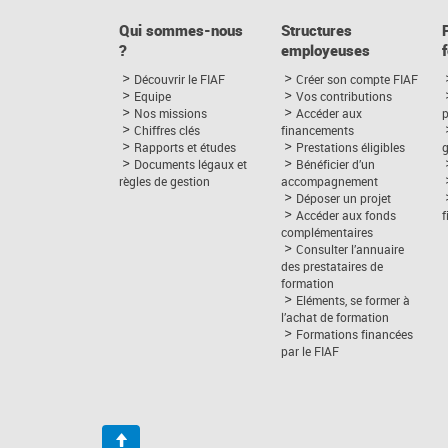
Qui sommes-nous
Structures
?
employeuses
Découvrir le FIAF
Créer son compte FIAF
Equipe
Vos contributions
Nos missions
Accéder aux
p
Chiffres clés
financements
Rapports et études
Prestations éligibles
Documents légaux et
Bénéficier d’un
règles de gestion
accompagnement
Déposer un projet
Accéder aux fonds
complémentaires
Consulter l’annuaire
des prestataires de
formation
Eléments, se former à
l’achat de formation
Formations financées
par le FIAF