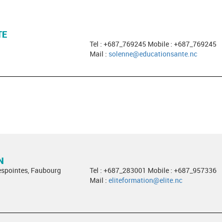
TE
Tel : +687_769245 Mobile : +687_769245
Mail :
solenne@educationsante.nc
N
Despointes, Faubourg
Tel : +687_283001 Mobile : +687_957336
Mail :
eliteformation@elite.nc