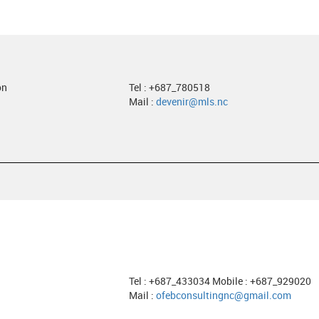
on
Tel : +687_780518
Mail :
devenir@mls.nc
Tel : +687_433034 Mobile : +687_929020
Mail :
ofebconsultingnc@gmail.com