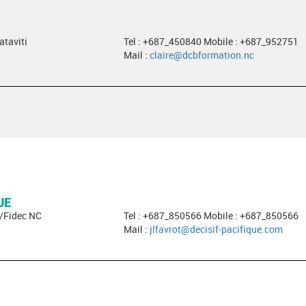
ataviti
Tel : +687_450840 Mobile : +687_952751
Mail :
claire@dcbformation.nc
UE
c/Fidec NC
Tel : +687_850566 Mobile : +687_850566
Mail :
jlfavrot@decisif-pacifique.com