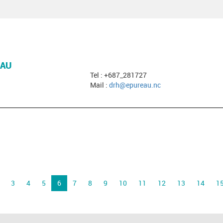
EAU
Tel : +687_281727
Mail :
drh@epureau.nc
3
4
5
6
7
8
9
10
11
12
13
14
1