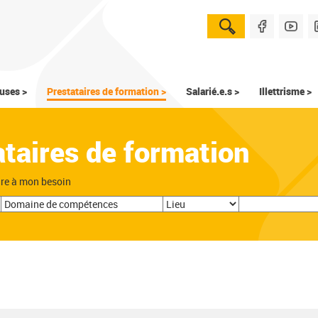
uses >
Prestataires de formation >
Salarié.e.s >
Illettrisme >
ataires de formation
dre à mon besoin