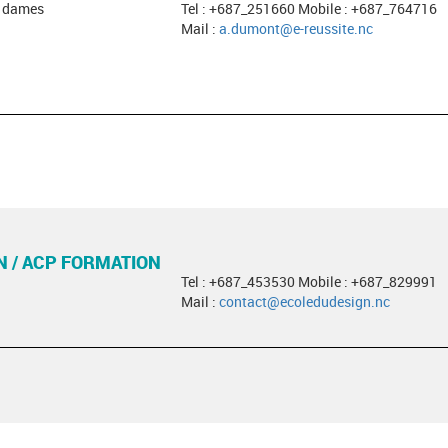
s dames
Tel : +687_251660 Mobile : +687_764716
Mail :
a.dumont@e-reussite.nc
N / ACP FORMATION
Tel : +687_453530 Mobile : +687_829991
Mail :
contact@ecoledudesign.nc