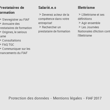
Prestataires de
Salarié.e.s
Illettrisme
formation
Devenez acteur de la
L’illettrisme et ses
compétence dans votre
définitions
S'enregistrer au FIAF
entreprise!
Agir ensemble
Annuaire des
Rechercher un
Les Journées
restataires de formation
prestataire de formation
Nationales d’Action con
Origines, le serious
l’Illettrisme
game
Consultations
FAQ TGC
Communiquer sur les
financements du FIAF
Protection des données
-
Mentions légales
-
FIAF 2017