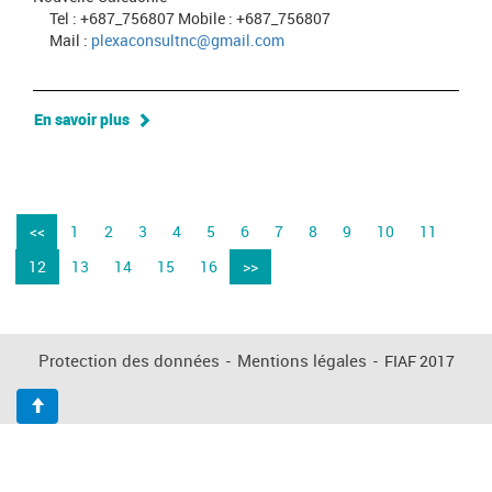
Tel : +687_756807 Mobile : +687_756807
Mail :
plexaconsultnc@gmail.com
En savoir plus
<<
1
2
3
4
5
6
7
8
9
10
11
12
13
14
15
16
>>
Protection des données
-
Mentions légales
-
FIAF 2017