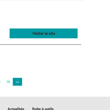
Visiter le site
5
16
>>
Actualités
Boîte à outils