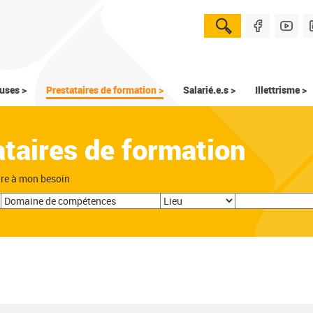
uses >
Prestataires de formation >
Salarié.e.s >
Illettrisme >
ataires de formation
dre à mon besoin