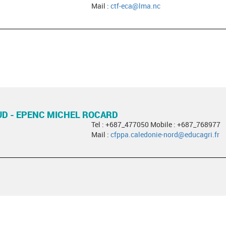
Mail :
ctf-eca@lma.nc
UD - EPENC MICHEL ROCARD
Tel : +687_477050 Mobile : +687_768977
Mail :
cfppa.caledonie-nord@educagri.fr