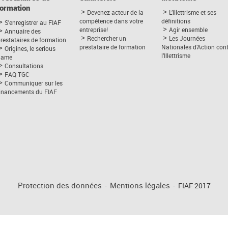
formation
Devenez acteur de la
L’illettrisme et ses
compétence dans votre
définitions
S'enregistrer au FIAF
entreprise!
Agir ensemble
Annuaire des
Rechercher un
Les Journées
restataires de formation
prestataire de formation
Nationales d’Action con
Origines, le serious
l’Illettrisme
game
Consultations
FAQ TGC
Communiquer sur les
financements du FIAF
Protection des données
-
Mentions légales
-
FIAF 2017