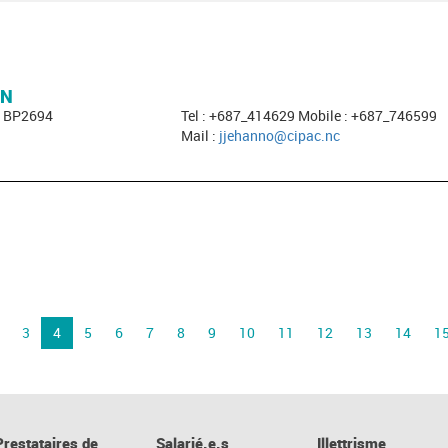
ON
- BP2694
Tel : +687_414629 Mobile : +687_746599
Mail :
jjehanno@cipac.nc
3
4
5
6
7
8
9
10
11
12
13
14
1
Prestataires de
Salarié.e.s
Illettrisme