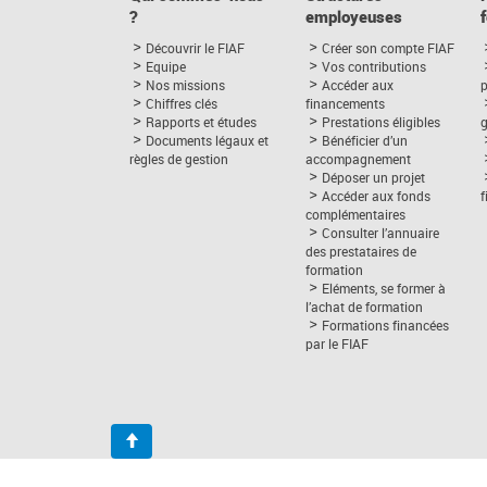
?
employeuses
Découvrir le FIAF
Créer son compte FIAF
Equipe
Vos contributions
Nos missions
Accéder aux
p
Chiffres clés
financements
Rapports et études
Prestations éligibles
Documents légaux et
Bénéficier d’un
règles de gestion
accompagnement
Déposer un projet
Accéder aux fonds
complémentaires
Consulter l’annuaire
des prestataires de
formation
Eléments, se former à
l’achat de formation
Formations financées
par le FIAF