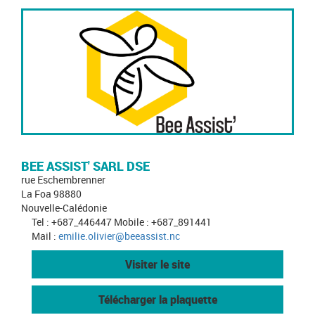
BEE ASSIST' SARL DSE
rue Eschembrenner
La Foa 98880
Nouvelle-Calédonie
Tel : +687_446447 Mobile : +687_891441
Mail :
emilie.olivier@beeassist.nc
Visiter le site
Télécharger la plaquette