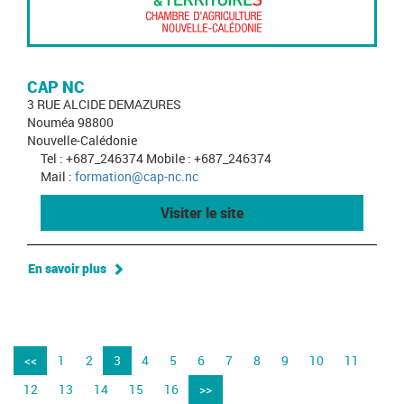
CAP NC
3 RUE ALCIDE DEMAZURES
Nouméa 98800
Nouvelle-Calédonie
Tel : +687_246374 Mobile : +687_246374
Mail :
formation@cap-nc.nc
Visiter le site
En savoir plus
<<
1
2
3
4
5
6
7
8
9
10
11
12
13
14
15
16
>>