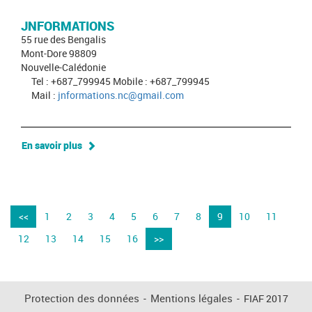
JNFORMATIONS
55 rue des Bengalis
Mont-Dore 98809
Nouvelle-Calédonie
Tel : +687_799945 Mobile : +687_799945
Mail :
jnformations.nc@gmail.com
En savoir plus
<<
1
2
3
4
5
6
7
8
9
10
11
12
13
14
15
16
>>
Protection des données
-
Mentions légales
-
FIAF 2017