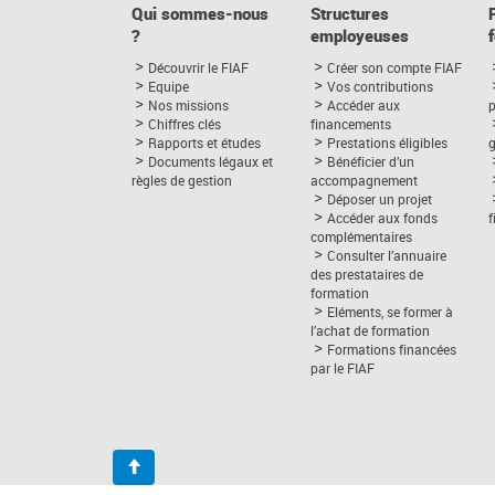
Qui sommes-nous
Structures
?
employeuses
Découvrir le FIAF
Créer son compte FIAF
Equipe
Vos contributions
Nos missions
Accéder aux
p
Chiffres clés
financements
Rapports et études
Prestations éligibles
Documents légaux et
Bénéficier d’un
règles de gestion
accompagnement
Déposer un projet
Accéder aux fonds
complémentaires
Consulter l’annuaire
des prestataires de
formation
Eléments, se former à
l’achat de formation
Formations financées
par le FIAF