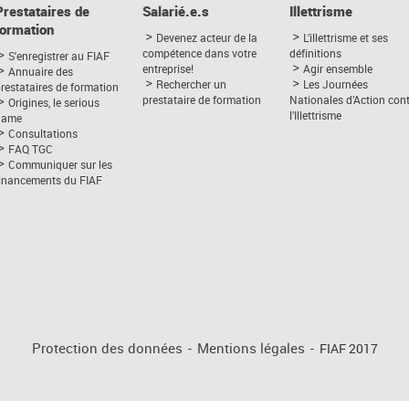
Prestataires de
Salarié.e.s
Illettrisme
formation
Devenez acteur de la
L’illettrisme et ses
compétence dans votre
définitions
S'enregistrer au FIAF
entreprise!
Agir ensemble
Annuaire des
Rechercher un
Les Journées
restataires de formation
prestataire de formation
Nationales d’Action con
Origines, le serious
l’Illettrisme
game
Consultations
FAQ TGC
Communiquer sur les
financements du FIAF
Protection des données
-
Mentions légales
-
FIAF 2017