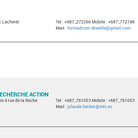
c Lacheret
Tel : +687_272266 Mobile : +687_772748
Mail :
formadcom.deseille@gmail.com
RECHERCHE ACTION
es 4 rue de la Roche
Tel : +687_761053 Mobile : +687_761053
Mail :
jclaude.becker@mls.nc