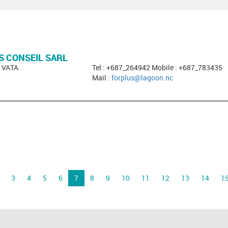
S CONSEIL SARL
E VATA
Tel : +687_264942 Mobile : +687_783435
Mail :
forplus@lagoon.nc
3
4
5
6
7
8
9
10
11
12
13
14
1