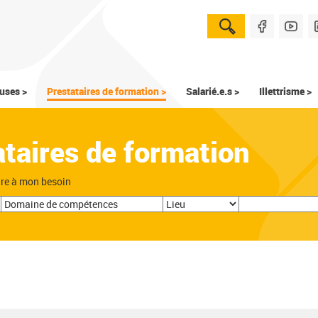
uses >
Prestataires de formation >
Salarié.e.s >
Illettrisme >
ataires de formation
dre à mon besoin