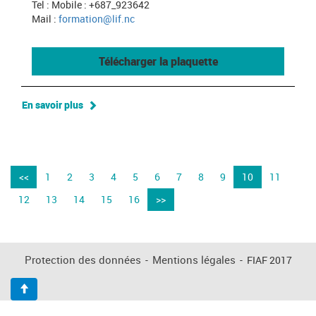
Tel : Mobile : +687_923642
Mail :
formation@lif.nc
Télécharger la plaquette
En savoir plus
<<
1
2
3
4
5
6
7
8
9
10
11
12
13
14
15
16
>>
Protection des données
-
Mentions légales
-
FIAF 2017