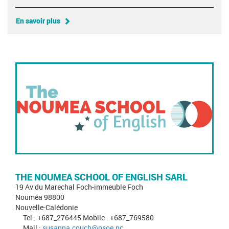
En savoir plus
THE NOUMEA SCHOOL OF ENGLISH SARL
19 Av du Marechal Foch-immeuble Foch
Nouméa 98800
Nouvelle-Calédonie
Tel : +687_276445 Mobile : +687_769580
Mail :
susanna.couch@nsoe.nc