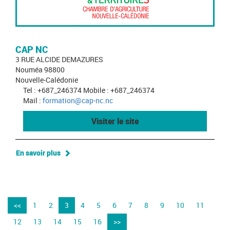
CAP NC
3 RUE ALCIDE DEMAZURES
Nouméa 98800
Nouvelle-Calédonie
Tel : +687_246374 Mobile : +687_246374
Mail :
formation@cap-nc.nc
Visiter le site
En savoir plus
<<
1
2
3
4
5
6
7
8
9
10
11
12
13
14
15
16
>>