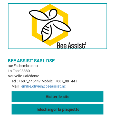
BEE ASSIST' SARL DSE
rue Eschembrenner
La Foa 98880
Nouvelle-Calédonie
Tel : +687_446447 Mobile : +687_891441
Mail :
emilie.olivier@beeassist.nc
Visiter le site
Télécharger la plaquette