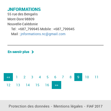
JNFORMATIONS
55 rue des Bengalis
Mont-Dore 98809
Nouvelle-Calédonie
Tel : +687_799945 Mobile : +687_799945
Mail :
jnformations.nc@gmail.com
En savoir plus
<<
1
2
3
4
5
6
7
8
9
10
11
12
13
14
15
16
>>
Protection des données
-
Mentions légales
-
FIAF 2017