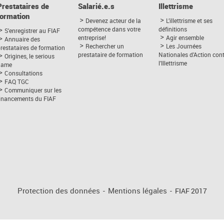
Prestataires de
Salarié.e.s
Illettrisme
formation
Devenez acteur de la
L’illettrisme et ses
compétence dans votre
définitions
S'enregistrer au FIAF
entreprise!
Agir ensemble
Annuaire des
Rechercher un
Les Journées
restataires de formation
prestataire de formation
Nationales d’Action con
Origines, le serious
l’Illettrisme
game
Consultations
FAQ TGC
Communiquer sur les
financements du FIAF
Protection des données
-
Mentions légales
-
FIAF 2017