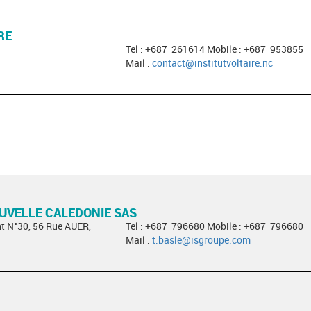
RE
Tel : +687_261614 Mobile : +687_953855
Mail :
contact@institutvoltaire.nc
OUVELLE CALEDONIE SAS
t N°30, 56 Rue AUER,
Tel : +687_796680 Mobile : +687_796680
Mail :
t.basle@isgroupe.com