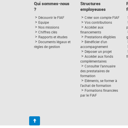
Qui sommes-nous
Structures
?
employeuses
Découvrir le FIAF
Créer son compte FIAF
Equipe
Vos contributions
Nos missions
Accéder aux
p
Chiffres clés
financements
Rapports et études
Prestations éligibles
Documents légaux et
Bénéficier d’un
règles de gestion
accompagnement
Déposer un projet
Accéder aux fonds
complémentaires
Consulter l’annuaire
des prestataires de
formation
Eléments, se former à
l’achat de formation
Formations financées
par le FIAF