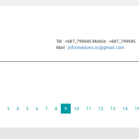
Tel : +687_799945 Mobile : +687_799945
Mail :
jnformations.nc@gmail.com
3
4
5
6
7
8
9
10
11
12
13
14
1