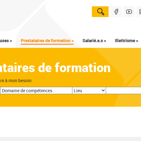
uses >
Prestataires de formation >
Salarié.e.s >
Illettrisme >
ataires de formation
dre à mon besoin