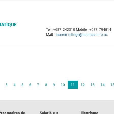
ATIQUE
Tel : +687_242310 Mobile : +687_794514
Mail :
laurent.telinge@noumea-info.nc
3
4
5
6
7
8
9
10
11
12
13
14
1
Prestataires de
Salarié.e.s
Illettrisme