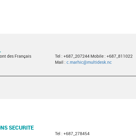
L
Pont des Français
Tel : +687_207244 Mobile : +687_811022
Mail :
c.marhic@multidesk.nc
ONS SECURITE
Tel : +687_278454