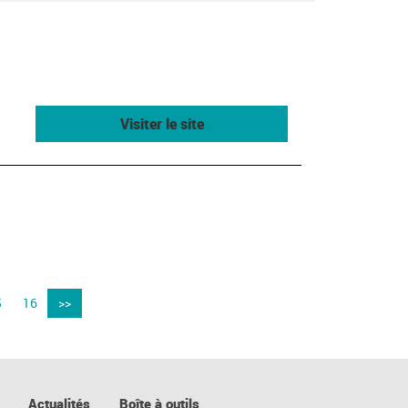
Visiter le site
5
16
>>
Actualités
Boîte à outils