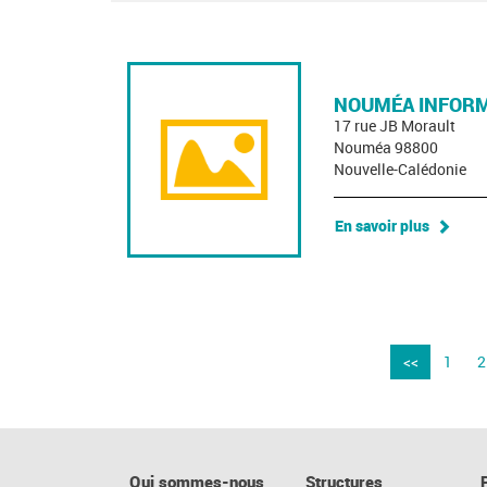
NOUMÉA INFORM
17 rue JB Morault
Nouméa 98800
Nouvelle-Calédonie
En savoir plus
<<
1
2
Qui sommes-nous
Structures