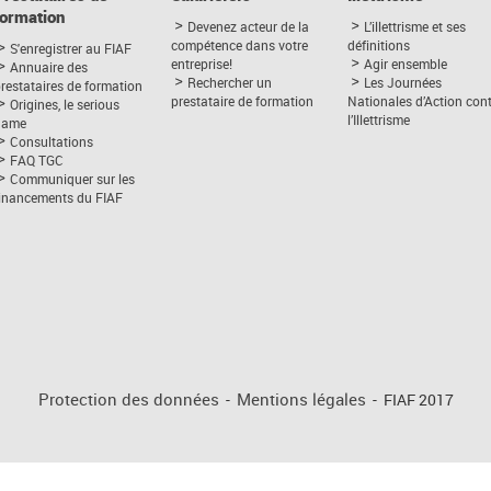
formation
Devenez acteur de la
L’illettrisme et ses
compétence dans votre
définitions
S'enregistrer au FIAF
entreprise!
Agir ensemble
Annuaire des
Rechercher un
Les Journées
restataires de formation
prestataire de formation
Nationales d’Action con
Origines, le serious
l’Illettrisme
game
Consultations
FAQ TGC
Communiquer sur les
financements du FIAF
Protection des données
-
Mentions légales
-
FIAF 2017