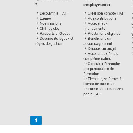
?
employeuses
Découvrir le FIAF
Créer son compte FIAF
Equipe
Vos contributions
Nos missions
Accéder aux
p
Chiffres clés
financements
Rapports et études
Prestations éligibles
Documents légaux et
Bénéficier d’un
règles de gestion
accompagnement
Déposer un projet
Accéder aux fonds
complémentaires
Consulter l’annuaire
des prestataires de
formation
Eléments, se former à
l’achat de formation
Formations financées
par le FIAF