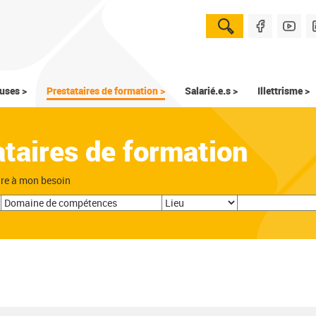
uses >
Prestataires de formation >
Salarié.e.s >
Illettrisme >
ataires de formation
dre à mon besoin