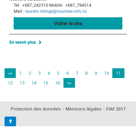
Tel : +687_242310 Mobile : +687_794514
Mail :
laurent.telinge@noumea-info.nc
Visiter le site
En savoir plus
<<
1
2
3
4
5
6
7
8
9
10
11
12
13
14
15
16
>>
Protection des données
-
Mentions légales
-
FIAF 2017