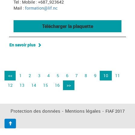
Tel : Mobile : +687_923642
Mail :
formation@lif.nc
Télécharger la plaquette
En savoir plus
<<
1
2
3
4
5
6
7
8
9
10
11
12
13
14
15
16
>>
Protection des données
-
Mentions légales
-
FIAF 2017