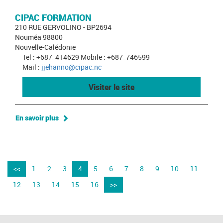
CIPAC FORMATION
210 RUE GERVOLINO - BP2694
Nouméa 98800
Nouvelle-Calédonie
Tel : +687_414629 Mobile : +687_746599
Mail :
jjehanno@cipac.nc
Visiter le site
En savoir plus
<<
1
2
3
4
5
6
7
8
9
10
11
12
13
14
15
16
>>