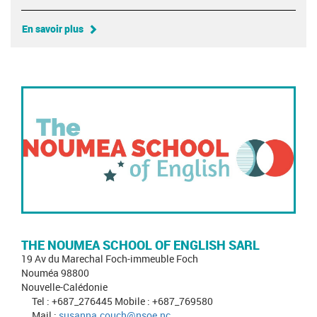
En savoir plus
THE NOUMEA SCHOOL OF ENGLISH SARL
19 Av du Marechal Foch-immeuble Foch
Nouméa 98800
Nouvelle-Calédonie
Tel : +687_276445 Mobile : +687_769580
Mail :
susanna.couch@nsoe.nc