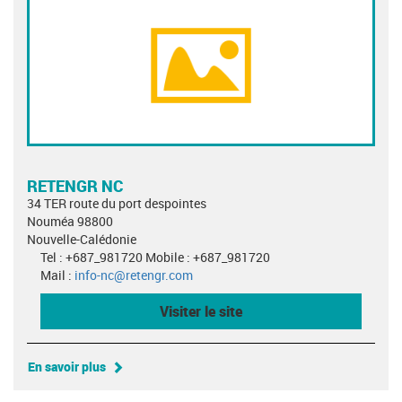
RETENGR NC
34 TER route du port despointes
Nouméa 98800
Nouvelle-Calédonie
Tel : +687_981720 Mobile : +687_981720
Mail :
info-nc@retengr.com
Visiter le site
En savoir plus