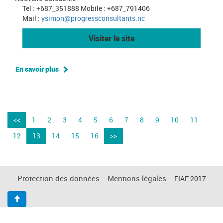
Tel : +687_351888 Mobile : +687_791406
Mail :
ysimon@progressconsultants.nc
Visiter le site
En savoir plus
<<
1
2
3
4
5
6
7
8
9
10
11
12
13
14
15
16
>>
Protection des données
-
Mentions légales
-
FIAF 2017