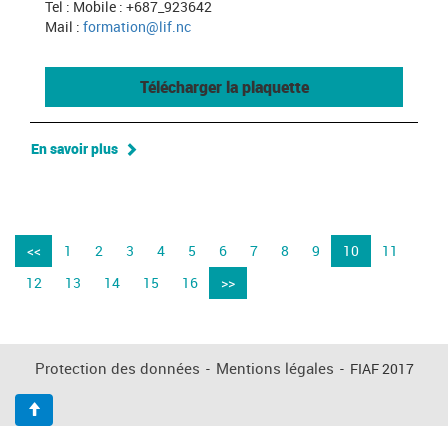
Tel : Mobile : +687_923642
Mail :
formation@lif.nc
Télécharger la plaquette
En savoir plus
<<
1
2
3
4
5
6
7
8
9
10
11
12
13
14
15
16
>>
Protection des données
-
Mentions légales
-
FIAF 2017