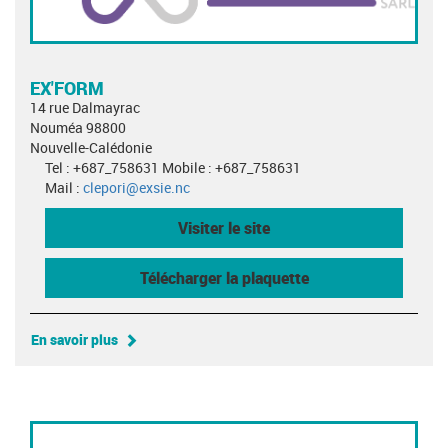
EX'FORM
14 rue Dalmayrac
Nouméa 98800
Nouvelle-Calédonie
Tel : +687_758631 Mobile : +687_758631
Mail :
clepori@exsie.nc
Visiter le site
Télécharger la plaquette
En savoir plus