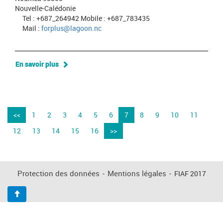
Nouvelle-Calédonie
Tel : +687_264942 Mobile : +687_783435
Mail :
forplus@lagoon.nc
En savoir plus
<<
1
2
3
4
5
6
7
8
9
10
11
12
13
14
15
16
>>
Protection des données
-
Mentions légales
-
FIAF 2017