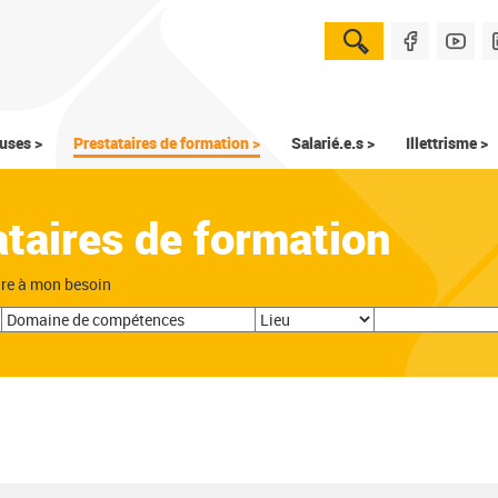
uses >
Prestataires de formation >
Salarié.e.s >
Illettrisme >
ataires de formation
dre à mon besoin