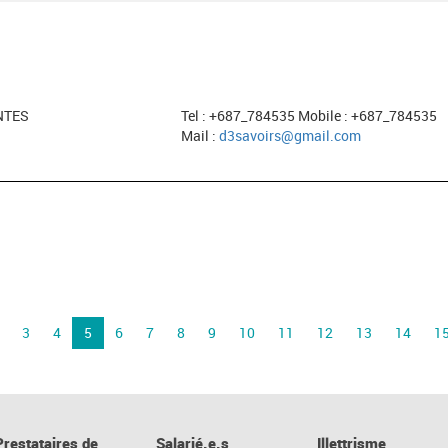
NTES
Tel : +687_784535 Mobile : +687_784535
Mail :
d3savoirs@gmail.com
3
4
5
6
7
8
9
10
11
12
13
14
1
Prestataires de
Salarié.e.s
Illettrisme