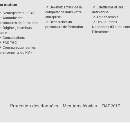
formation
Devenez acteur de la
L’illettrisme et ses
compétence dans votre
définitions
S'enregistrer au FIAF
entreprise!
Agir ensemble
Annuaire des
Rechercher un
Les Journées
restataires de formation
prestataire de formation
Nationales d’Action con
Origines, le serious
l’Illettrisme
game
Consultations
FAQ TGC
Communiquer sur les
financements du FIAF
Protection des données
-
Mentions légales
-
FIAF 2017