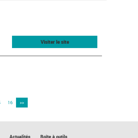
Visiter le site
5
16
>>
Actualités
Boîte à outils