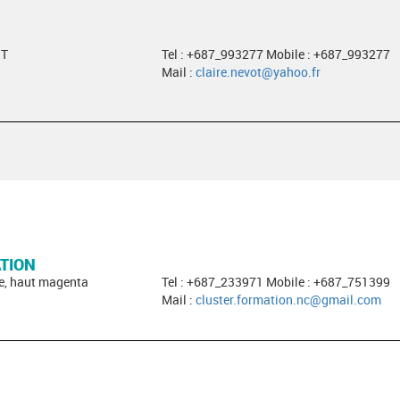
ST
Tel : +687_993277 Mobile : +687_993277
Mail :
claire.nevot@yahoo.fr
TION
e, haut magenta
Tel : +687_233971 Mobile : +687_751399
Mail :
cluster.formation.nc@gmail.com