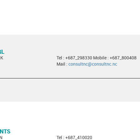
RL
OK
Tel : +687_298330 Mobile : +687_800408
Mail :
consultnc@consultnc.nc
ANTS
EN
Tel : +687_410020