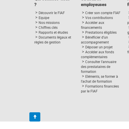
?
employeuses
Découvrir le FIAF
Créer son compte FIAF
Equipe
Vos contributions
Nos missions
Accéder aux
p
Chiffres clés
financements
Rapports et études
Prestations éligibles
Documents légaux et
Bénéficier d’un
règles de gestion
accompagnement
Déposer un projet
Accéder aux fonds
complémentaires
Consulter l’annuaire
des prestataires de
formation
Eléments, se former à
l’achat de formation
Formations financées
par le FIAF