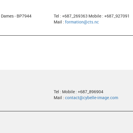
es Dames - BP7944
Tel : +687_269363 Mobile : +687_927091
Mail :
formation@cts.nc
Tel : Mobile : +687_896904
Mail :
contact@cybelle-image.com