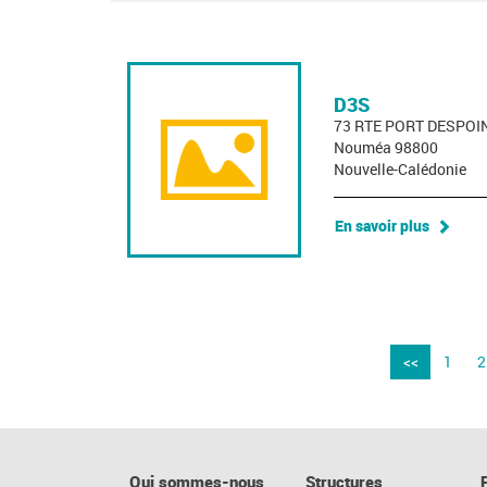
D3S
73 RTE PORT DESPOI
Nouméa 98800
Nouvelle-Calédonie
En savoir plus
<<
1
2
Qui sommes-nous
Structures