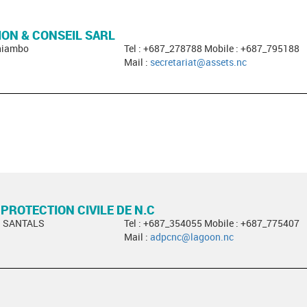
ON & CONSEIL SARL
oniambo
Tel : +687_278788 Mobile : +687_795188
Mail :
secretariat@assets.nc
 PROTECTION CIVILE DE N.C
S SANTALS
Tel : +687_354055 Mobile : +687_775407
Mail :
adpcnc@lagoon.nc