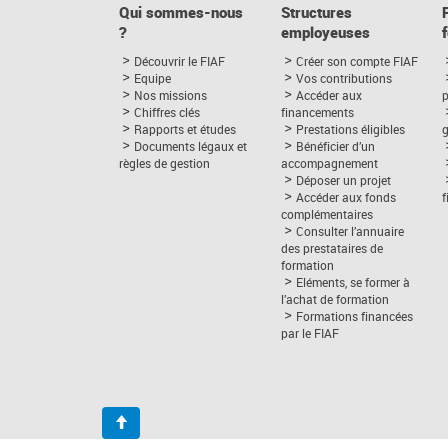
Qui sommes-nous
Structures
?
employeuses
Découvrir le FIAF
Créer son compte FIAF
Equipe
Vos contributions
Nos missions
Accéder aux
p
Chiffres clés
financements
Rapports et études
Prestations éligibles
Documents légaux et
Bénéficier d’un
règles de gestion
accompagnement
Déposer un projet
Accéder aux fonds
complémentaires
Consulter l’annuaire
des prestataires de
formation
Eléments, se former à
l’achat de formation
Formations financées
par le FIAF