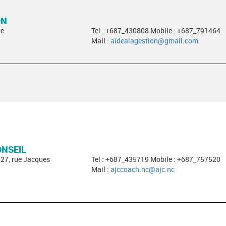
ON
ge
Tel : +687_430808 Mobile : +687_791464
Mail :
aidealagestion@gmail.com
ONSEIL
327, rue Jacques
Tel : +687_435719 Mobile : +687_757520
Mail :
ajccoach.nc@ajc.nc