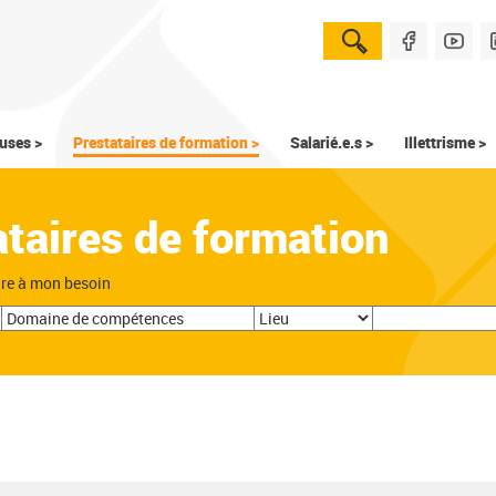
uses >
Prestataires de formation >
Salarié.e.s >
Illettrisme >
ataires de formation
dre à mon besoin