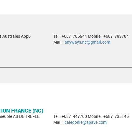
es Australes App6
Tel : +687_786544 Mobile : +687_799784
Mail :
anyways.nc@gmail.com
TION FRANCE (NC)
mmeuble AS DE TREFLE
Tel : +687_447700 Mobile : +687_735146
Mail :
caledonie@apave.com