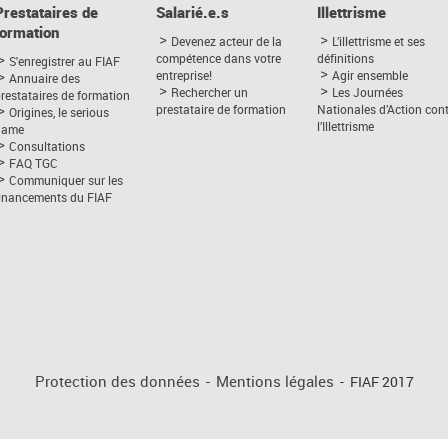
Prestataires de
Salarié.e.s
Illettrisme
formation
Devenez acteur de la
L’illettrisme et ses
compétence dans votre
définitions
S'enregistrer au FIAF
entreprise!
Agir ensemble
Annuaire des
Rechercher un
Les Journées
restataires de formation
prestataire de formation
Nationales d’Action con
Origines, le serious
l’Illettrisme
game
Consultations
FAQ TGC
Communiquer sur les
financements du FIAF
Protection des données
-
Mentions légales
-
FIAF 2017