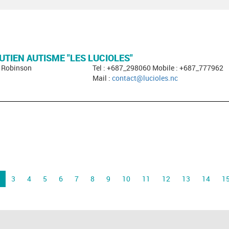
UTIEN AUTISME "LES LUCIOLES"
- Robinson
Tel : +687_298060 Mobile : +687_777962
Mail :
contact@lucioles.nc
3
4
5
6
7
8
9
10
11
12
13
14
1