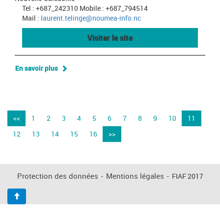
Tel : +687_242310 Mobile : +687_794514
Mail :
laurent.telinge@noumea-info.nc
Visiter le site
En savoir plus
<<
1
2
3
4
5
6
7
8
9
10
11
12
13
14
15
16
>>
Protection des données
-
Mentions légales
-
FIAF 2017