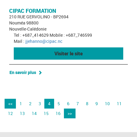
CIPAC FORMATION
210 RUE GERVOLINO - BP2694
Nouméa 98800
Nouvelle-Calédonie
Tel : +687_414629 Mobile : +687_746599
Mail :
jjehanno@cipac.nc
Visiter le site
En savoir plus
<<
1
2
3
4
5
6
7
8
9
10
11
12
13
14
15
16
>>