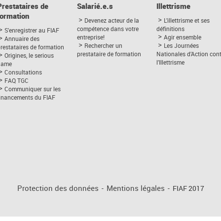
Prestataires de
Salarié.e.s
Illettrisme
formation
Devenez acteur de la
L’illettrisme et ses
compétence dans votre
définitions
S'enregistrer au FIAF
entreprise!
Agir ensemble
Annuaire des
Rechercher un
Les Journées
restataires de formation
prestataire de formation
Nationales d’Action con
Origines, le serious
l’Illettrisme
game
Consultations
FAQ TGC
Communiquer sur les
financements du FIAF
Protection des données
-
Mentions légales
-
FIAF 2017