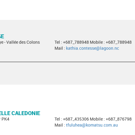
SE
ye - Vallée des Colons
Tel : +687_788948 Mobile : +687_788948
Mail :
kathia.contesse@lagoon.nc
LLE CALEDONIE
r PK4
Tel : +687_435306 Mobile : +687_876798
Mail :
tfuluhea@komatsu.com.au