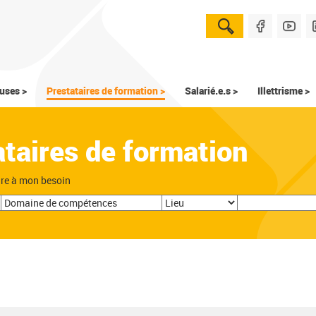
uses >
Prestataires de formation >
Salarié.e.s >
Illettrisme >
ataires de formation
dre à mon besoin