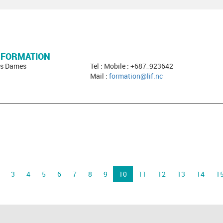
A FORMATION
des Dames
Tel : Mobile : +687_923642
Mail :
formation@lif.nc
3
4
5
6
7
8
9
10
11
12
13
14
1