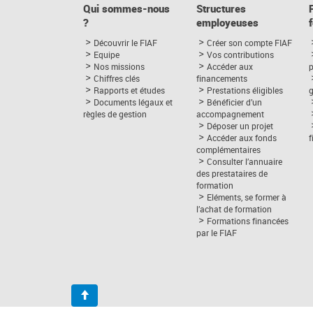
Qui sommes-nous
Structures
?
employeuses
Découvrir le FIAF
Créer son compte FIAF
Equipe
Vos contributions
Nos missions
Accéder aux
p
Chiffres clés
financements
Rapports et études
Prestations éligibles
Documents légaux et
Bénéficier d’un
règles de gestion
accompagnement
Déposer un projet
Accéder aux fonds
complémentaires
Consulter l’annuaire
des prestataires de
formation
Eléments, se former à
l’achat de formation
Formations financées
par le FIAF