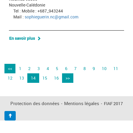
Nouvelle-Calédonie
Tel : Mobile : +687_943244
Mail :
sophieguerin.nc@gmail.com
En savoir plus
<<
1
2
3
4
5
6
7
8
9
10
11
12
13
14
15
16
>>
Protection des données
-
Mentions légales
-
FIAF 2017